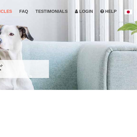
ICLES
FAQ
TESTIMONIALS
LOGIN
HELP
ド