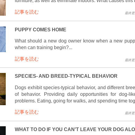
furniture, as well as eliminate indoors. What causes this
記事を読む
最終更新 
PUPPY COMES HOME
What should a new dog owner know when a new pupp
when can training begin?...
記事を読む
最終更新 
SPECIES- AND BREED-TYPICAL BEHAVIOR
Dogs exhibit species-typical behavior, and different br
of behavior. Providing daily opportunities for dog-lik
problems. Eating, going for walks, and spending time toge
記事を読む
最終更新 
WHAT TO DO IF YOU CAN'T LEAVE YOUR DOG AL