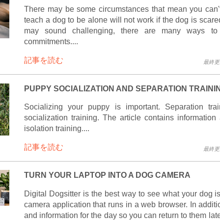
There may be some circumstances that mean you can't 
teach a dog to be alone will not work if the dog is scar
may sound challenging, there are many ways to
commitments....
記事を読む
最終更新 
PUPPY SOCIALIZATION AND SEPARATION TRAINI
Socializing your puppy is important. Separation tra
socialization training. The article contains information
isolation training....
記事を読む
最終更新 
TURN YOUR LAPTOP INTO A DOG CAMERA
Digital Dogsitter is the best way to see what your dog i
camera application that runs in a web browser. In additio
and information for the day so you can return to them lat