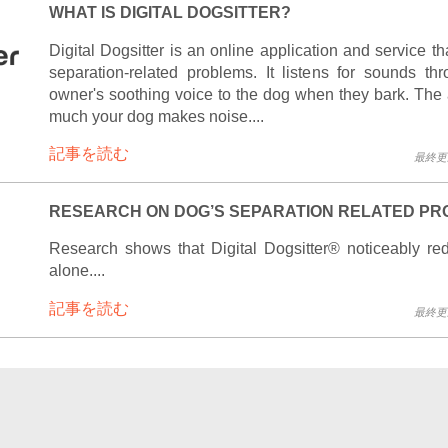
WHAT IS DIGITAL DOGSITTER?
Digital Dogsitter is an online application and service t
separation-related problems. It listens for sounds 
owner's soothing voice to the dog when they bark. The 
much your dog makes noise....
記事を読む
最終更新 
RESEARCH ON DOG’S SEPARATION RELATED P
Research shows that Digital Dogsitter® noticeably re
alone....
記事を読む
最終更新 