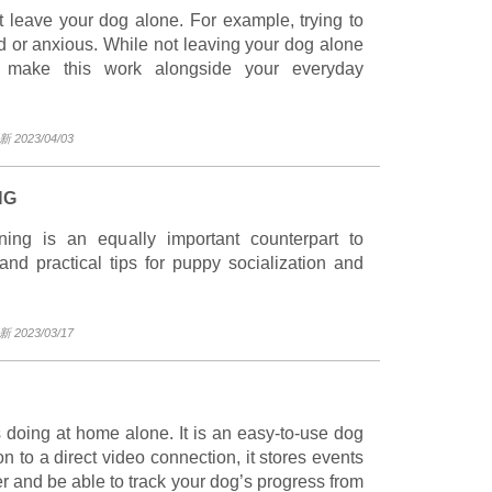
leave your dog alone. For example, trying to
ed or anxious. While not leaving your dog alone
 make this work alongside your everyday
2023/04/03
NG
ining is an equally important counterpart to
 and practical tips for puppy socialization and
2023/03/17
s doing at home alone. It is an easy-to-use dog
n to a direct video connection, it stores events
er and be able to track your dog’s progress from