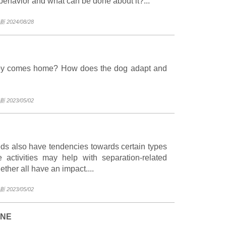
 behavior and what can be done about it?...
2024/08/28
y comes home? How does the dog adapt and
2023/05/02
eeds also have tendencies towards certain types
e activities may help with separation-related
ther all have an impact....
2023/05/02
ONE