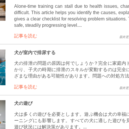
Alone-time training can stall due to health issues, cha
difficult. This article helps you identify the causes, ex
gives a clear checklist for resolving problem situations.
safe, steadily progressing level....
記事を読む
最終更新 
犬が室内で排尿する
犬の排泄の問題の原因は何でしょうか？完全に家庭内
かり、子犬の時期に排泄のスキルが変動するのは完全
ざまな理由がある可能性があります。問題への対処方法を
記事を読む
最終更新 
犬の遊び
犬は多くの遊びを必要とします。遊ぶ機会は犬の幸福
ーニングにも影響します。すべての犬に適した遊びを
遊び状況には解決策があります。...