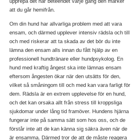
upprepa det här beteendet varje gång den märker
att du går hemifrån.
Om din hund har allvarliga problem med att vara
ensam, och därmed upplever intensiv rädsla och till
och med riskerar att ta skada av det bör du inte
lämna den ensam alls innan du fått hjälp av en
professionell hundtränare eller hundpsykolog. En
hund med kraftig ångest ska inte lämnas ensam
eftersom ångesten ökar när den utsätts för den,
vilket så småningom till och med kan vara farligt för
dem. Rädsla är en extrem upplevelse för en hund,
och det kan orsaka allt från stress till kroppsliga
sjukdomar under lång tid framöver. Hundens hjärna
fungerar inte på samma sätt som hos oss, och de
förstår inte att de kan känna sig säkra även när de
är ensamma. Därmed tror de att de måste reagera