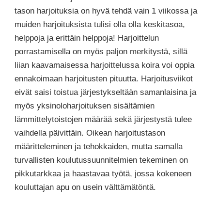
tason harjoituksia on hyvä tehdä vain 1 viikossa ja
muiden harjoituksista tulisi olla olla keskitasoa,
helppoja ja erittäin helppoja! Harjoittelun
porrastamisella on myös paljon merkitystä, sillä
liian kaavamaisessa harjoittelussa koira voi oppia
ennakoimaan harjoitusten pituutta. Harjoitusviikot
eivät saisi toistua järjestykseltään samanlaisina ja
myös yksinoloharjoituksen sisältämien
lämmittelytoistojen määrää sekä järjestystä tulee
vaihdella päivittäin. Oikean harjoitustason
määritteleminen ja tehokkaiden, mutta samalla
turvallisten koulutussuunnitelmien tekeminen on
pikkutarkkaa ja haastavaa työtä, jossa kokeneen
kouluttajan apu on usein välttämätöntä.