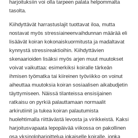
harjoituksiin voi olla tarpeen palata helpommalta
tasolta.
Kiihdyttävät harrastuslajit tuottavat iloa, mutta
nostavat myös stressiaineenvaihdunnan määrää eli
lisäävät koiran kokonaiskuormitusta ja madaltavat
kynnystä stressireaktioihin. Kiihdyttävien
skenaarioiden lisäksi myös arjen muut muutokset
voivat vaikuttaa: esimerkiksi koiralle tärkeän
ihmisen työmatka tai kiireinen työviikko on voinut
aiheuttaa muutoksia koiran sosiaalisen aikabudjetin
täyttymiseen. Näissä tilanteissa ensisijainen
ratkaisu on pyrkiä palauttamaan normaalit
arkirutiinit ja tukea koiran palautumista
huolehtimalla riittävästä levosta ja virikkeistä. Kaksi
harjoitusvapaata lepopäivää viikossa on pakollinen
osa yksinoloharjoittelua jokaiselle koiralle, jonka