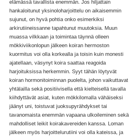
elämässä tavallista enemmän. Jos hiljattain
hankaloitunut yksinoloharjoittelu on aikaisemmin
sujunut, on hyvä pohtia onko esimerkiksi
arkirutiineissanne tapahtunut muutoksia. Muun
muassa vilkkaan ja toimintaa täynnä olleen
mökkiviikonlopun jälkeen koiran hermoston
kuormitus voi olla korkealla ja toisin kuin monesti
ajatellaan, väsynyt koira saattaa reagoida
harjoituksissa herkemmin. Syyt tähän löytyvät
koiran hormonitoiminnan puolelta, johon vaikuttavat
yhtälailla sekä positiivisella että kielteisellä tavalla
kiihdyttävät asiat, kuten mökkilomalla vähäiseksi
jäänyt uni, toistuvat juoksupyrähdykset tai
tavanomaista enemmän vapaana ulkoileminen sekä
mahdolliset leikit koirakavereiden kanssa. Loman
jälkeen myös harjoittelurutiini voi olla kateissa, ja