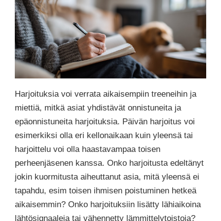
Harjoituksia voi verrata aikaisempiin treeneihin ja
miettiä, mitkä asiat yhdistävät onnistuneita ja
epäonnistuneita harjoituksia. Päivän harjoitus voi
esimerkiksi olla eri kellonaikaan kuin yleensä tai
harjoittelu voi olla haastavampaa toisen
perheenjäsenen kanssa. Onko harjoitusta edeltänyt
jokin kuormitusta aiheuttanut asia, mitä yleensä ei
tapahdu, esim toisen ihmisen poistuminen hetkeä
aikaisemmin? Onko harjoituksiin lisätty lähiaikoina
lähtösignaaleja tai vähennetty lämmittelytoistoja?