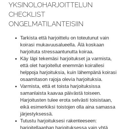
YKSINOLOHARJOITTELUN
CHECKLIST
ONGELMATILANTEISIIN
Tarkista että harjoittelu on toteutunut vain
koirasi mukavuusalueella. Älä koskaan
harjoituta stressaantunutta koiraa.
Käy läpi tekemäsi harjoitukset ja varmista,
että olet harjoitellut enemmän koirallesi
helppoja harjoituksia, kuin lähempänä koirasi
osaamitason rajoja olevia harjoituksia.
Varmista, että et toista harjoituksissa
samanlaista kaavaa päivästä toiseen.
Harjoitusten tulee erota selvästi toisistaan,
eikä esimerkiksi toistojen olla aina samassa
järjestyksessä.
Tutustu harjoituksesi rakenteeseen:
harjoitellaanhan harjoituksessa vain yhtä