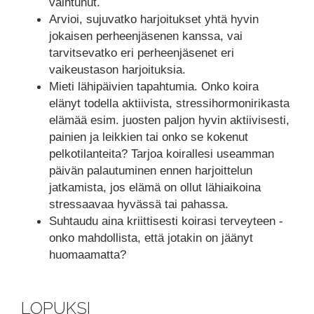
vaihtunut.
Arvioi, sujuvatko harjoitukset yhtä hyvin
jokaisen perheenjäsenen kanssa, vai
tarvitsevatko eri perheenjäsenet eri
vaikeustason harjoituksia.
Mieti lähipäivien tapahtumia. Onko koira
elänyt todella aktiivista, stressihormonirikasta
elämää esim. juosten paljon hyvin aktiivisesti,
painien ja leikkien tai onko se kokenut
pelkotilanteita? Tarjoa koirallesi useamman
päivän palautuminen ennen harjoittelun
jatkamista, jos elämä on ollut lähiaikoina
stressaavaa hyvässä tai pahassa.
Suhtaudu aina kriittisesti koirasi terveyteen -
onko mahdollista, että jotakin on jäänyt
huomaamatta?
LOPUKSI