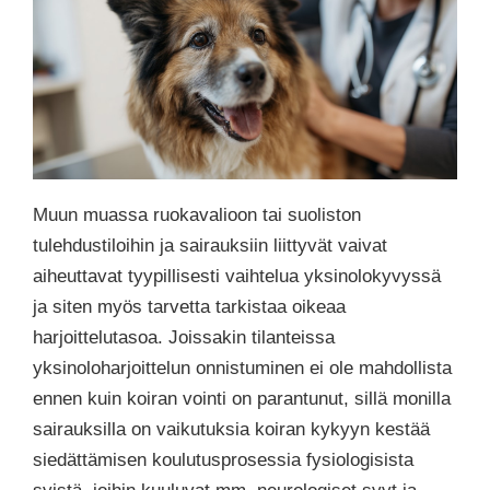
Muun muassa ruokavalioon tai suoliston
tulehdustiloihin ja sairauksiin liittyvät vaivat
aiheuttavat tyypillisesti vaihtelua yksinolokyvyssä
ja siten myös tarvetta tarkistaa oikeaa
harjoittelutasoa. Joissakin tilanteissa
yksinoloharjoittelun onnistuminen ei ole mahdollista
ennen kuin koiran vointi on parantunut, sillä monilla
sairauksilla on vaikutuksia koiran kykyyn kestää
siedättämisen koulutusprosessia fysiologisista
syistä, joihin kuuluvat mm. neurologiset syyt ja