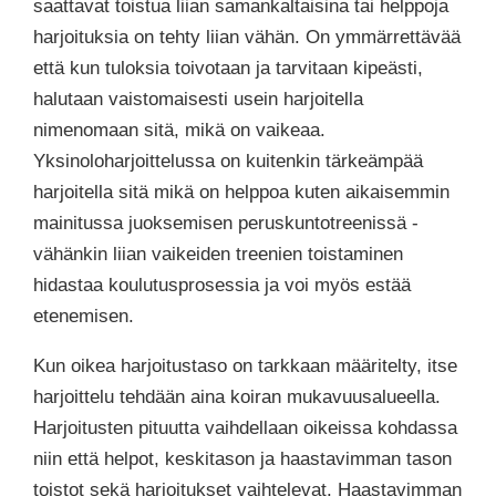
saattavat toistua liian samankaltaisina tai helppoja
harjoituksia on tehty liian vähän. On ymmärrettävää
että kun tuloksia toivotaan ja tarvitaan kipeästi,
halutaan vaistomaisesti usein harjoitella
nimenomaan sitä, mikä on vaikeaa.
Yksinoloharjoittelussa on kuitenkin tärkeämpää
harjoitella sitä mikä on helppoa kuten aikaisemmin
mainitussa juoksemisen peruskuntotreenissä -
vähänkin liian vaikeiden treenien toistaminen
hidastaa koulutusprosessia ja voi myös estää
etenemisen.
Kun oikea harjoitustaso on tarkkaan määritelty, itse
harjoittelu tehdään aina koiran mukavuusalueella.
Harjoitusten pituutta vaihdellaan oikeissa kohdassa
niin että helpot, keskitason ja haastavimman tason
toistot sekä harjoitukset vaihtelevat. Haastavimman