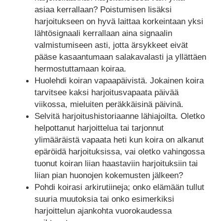
asiaa kerrallaan? Poistumisen lisäksi
harjoitukseen on hyvä laittaa korkeintaan yksi
lähtösignaali kerrallaan aina signaalin
valmistumiseen asti, jotta ärsykkeet eivät
pääse kasaantumaan salakavalasti ja yllättäen
hermostuttamaan koiraa.
Huolehdi koiran vapaapäivistä. Jokainen koira
tarvitsee kaksi harjoitusvapaata päivää
viikossa, mieluiten peräkkäisinä päivinä.
Selvitä harjoitushistoriaanne lähiajoilta. Oletko
helpottanut harjoittelua tai tarjonnut
ylimääräistä vapaata heti kun koira on alkanut
epäröidä harjoituksissa, vai oletko vahingossa
tuonut koiran liian haastaviin harjoituksiin tai
liian pian huonojen kokemusten jälkeen?
Pohdi koirasi arkirutiineja; onko elämään tullut
suuria muutoksia tai onko esimerkiksi
harjoittelun ajankohta vuorokaudessa