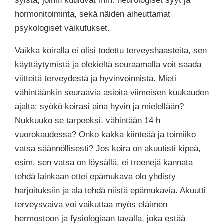
hormonitoiminta, sekä näiden aiheuttamat
psykologiset vaikutukset.
Vaikka koiralla ei olisi todettu terveyshaasteita, sen
käyttäytymistä ja elekieltä seuraamalla voit saada
viitteitä terveydestä ja hyvinvoinnista. Mieti
vähintäänkin seuraavia asioita viimeisen kuukauden
ajalta: syökö koirasi aina hyvin ja mielellään?
Nukkuuko se tarpeeksi, vähintään 14 h
vuorokaudessa? Onko kakka kiinteää ja toimiiko
vatsa säännöllisesti? Jos koira on akuutisti kipeä,
esim. sen vatsa on löysällä, ei treenejä kannata
tehdä lainkaan ettei epämukava olo yhdisty
harjoituksiin ja ala tehdä niistä epämukavia. Akuutti
terveysvaiva voi vaikuttaa myös eläimen
hermostoon ja fysiologiaan tavalla, joka estää