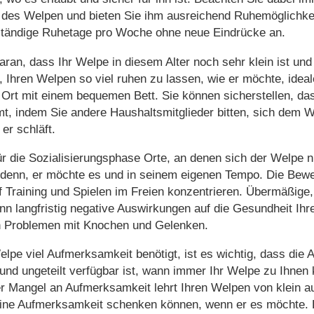
t des Welpen und bieten Sie ihm ausreichend Ruhemöglichke
ständige Ruhetage pro Woche ohne neue Eindrücke an.
ran, dass Ihr Welpe in diesem Alter noch sehr klein ist und 
g, Ihren Welpen so viel ruhen zu lassen, wie er möchte, ide
Ort mit einem bequemen Bett. Sie können sicherstellen, das
, indem Sie andere Haushaltsmitglieder bitten, sich dem W
er schläft.
ür die Sozialisierungsphase Orte, an denen sich der Welpe 
 denn, er möchte es und in seinem eigenen Tempo. Die Be
uf Training und Spielen im Freien konzentrieren. Übermäßig
n langfristig negative Auswirkungen auf die Gesundheit Ih
ch Problemen mit Knochen und Gelenken.
lpe viel Aufmerksamkeit benötigt, ist es wichtig, dass die
 und ungeteilt verfügbar ist, wann immer Ihr Welpe zu Ihnen
r Mangel an Aufmerksamkeit lehrt Ihren Welpen von klein au
ne Aufmerksamkeit schenken können, wenn er es möchte. B