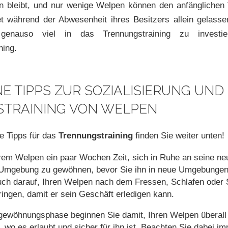
n bleibt, und nur wenige Welpen können den anfänglichen T
t während der Abwesenheit ihres Besitzers allein gelass
genauso viel in das Trennungstraining zu invest
ning.
E TIPPS ZUR SOZIALISIERUNG UND
STRAINING VON WELPEN
te Tipps für das
Trennungstraining
finden Sie weiter unten!
rem Welpen ein paar Wochen Zeit, sich in Ruhe an seine neu
 Umgebung zu gewöhnen, bevor Sie ihn in neue Umgebunge
uch darauf, Ihren Welpen nach dem Fressen, Schlafen oder 
ingen, damit er sein Geschäft erledigen kann.
gewöhnungsphase beginnen Sie damit, Ihren Welpen überall 
wo es erlaubt und sicher für ihn ist. Beachten Sie dabei im