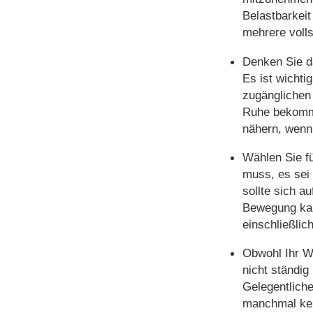
Belastbarkei
mehrere voll
Denken Sie da
Es ist wichti
zugänglichen 
Ruhe bekommt
nähern, wenn 
Wählen Sie f
muss, es sei
sollte sich a
Bewegung kan
einschließli
Obwohl Ihr We
nicht ständig
Gelegentliche
manchmal kei