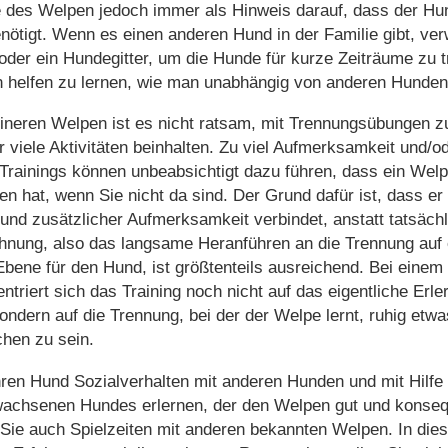
 des Welpen jedoch immer als Hinweis darauf, dass der Hu
enötigt. Wenn es einen anderen Hund in der Familie gibt, ve
oder ein Hundegitter, um die Hunde für kurze Zeiträume zu t
 helfen zu lernen, wie man unabhängig von anderen Hunden
ineren Welpen ist es nicht ratsam, mit Trennungsübungen z
r viele Aktivitäten beinhalten. Zu viel Aufmerksamkeit und/
Trainings können unbeabsichtigt dazu führen, dass ein Wel
en hat, wenn Sie nicht da sind. Der Grund dafür ist, dass er
 und zusätzlicher Aufmerksamkeit verbindet, anstatt tatsächli
hnung, also das langsame Heranführen an die Trennung auf e
bene für den Hund, ist größtenteils ausreichend. Bei einem 
triert sich das Training noch nicht auf das eigentliche Erle
sondern auf die Trennung, bei der der Welpe lernt, ruhig etw
hen zu sein.
ren Hund Sozialverhalten mit anderen Hunden und mit Hilfe 
achsenen Hundes erlernen, der den Welpen gut und konseq
 Sie auch Spielzeiten mit anderen bekannten Welpen. In die