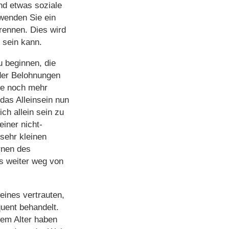
nd etwas soziale
rwenden Sie ein
rennen. Dies wird
 sein kann.
u beginnen, die
oder Belohnungen
pe noch mehr
 das Alleinsein nun
ch allein sein zu
iner nicht-
sehr kleinen
rnen des
as weiter weg von
eines vertrauten,
uent behandelt.
sem Alter haben