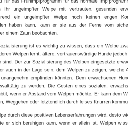
tt für das Frühimpfprogramm für das normale Impfprogram
n Ihr ungeimpfter Welpe mit vertrauten, gesunden e
ährend ein ungeimpfter Welpe noch keinen engen Ko
den haben kann, kann er sie aus der Ferne vom siche
ter einem Zaun beobachten.
Sozialisierung ist es wichtig zu wissen, dass ein Welpe z
deren Welpen lernt, ältere, vertrauenswürdige Hunde jedoch 
n sind. Der zur Sozialisierung des Welpen eingesetzte erw
aber auch in der Lage sein, dem Welpen zu zeigen, welche 
 unangenehm empfinden könnten. Dem erwachsenen Hund 
ewalttätig zu werden. Die Gesten eines sozialen, erwac
subtil, wenn er Abstand vom Welpen möchte. Er kann dem W
n, Weggehen oder letztendlich durch leises Knurren kommun
lpe durch diese positiven Lebenserfahrungen wird, desto wic
ie er sich beruhigen kann, wenn er allein ist. Welpen wis