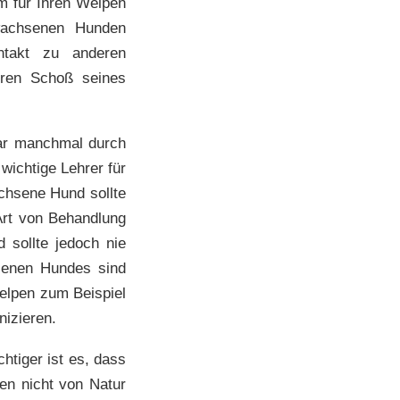
m für Ihren Welpen
rwachsenen Hunden
ntakt zu anderen
ren Schoß seines
war manchmal durch
wichtige Lehrer für
achsene Hund sollte
Art von Behandlung
sollte jedoch nie
hsenen Hundes sind
elpen zum Beispiel
izieren.
htiger ist es, dass
sen nicht von Natur