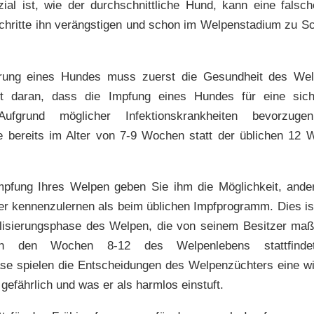
ial ist, wie der durchschnittliche Hund, kann eine fals
chritte ihn verängstigen und schon im Welpenstadium zu Sc
ierung eines Hundes muss zuerst die Gesundheit des Welp
gt daran, dass die Impfung eines Hundes für eine siche
Aufgrund möglicher Infektionskrankheiten bevorzugen
e bereits im Alter von 7-9 Wochen statt der üblichen 12 
mpfung Ihres Welpen geben Sie ihm die Möglichkeit, and
er kennenzulernen als beim üblichen Impfprogramm. Dies ist
alisierungsphase des Welpen, die von seinem Besitzer maßg
n den Wochen 8-12 des Welpenlebens stattfinde
ase spielen die Entscheidungen des Welpenzüchters eine wic
gefährlich und was er als harmlos einstuft.