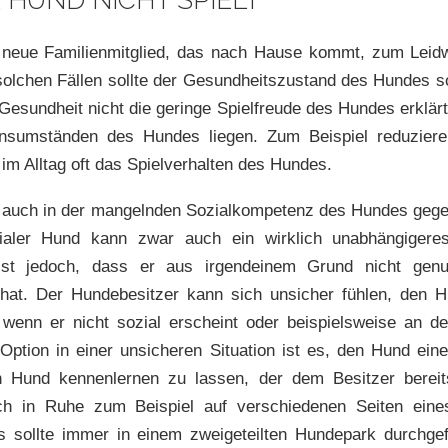
HUND NICHT SPIELT
 neue Familienmitglied, das nach Hause kommt, zum Leidw
n solchen Fällen sollte der Gesundheitszustand des Hundes so
esundheit nicht die geringe Spielfreude des Hundes erklär
nsumständen des Hundes liegen. Zum Beispiel reduziere
im Alltag oft das Spielverhalten des Hundes.
 auch in der mangelnden Sozialkompetenz des Hundes gege
zialer Hund kann zwar auch ein wirklich unabhängigeres
 ist jedoch, dass er aus irgendeinem Grund nicht genu
t hat. Der Hundebesitzer kann sich unsicher fühlen, den
, wenn er nicht sozial erscheint oder beispielsweise an d
 Option in einer unsicheren Situation ist es, den Hund ein
n Hund kennenlernen zu lassen, der dem Besitzer bereit
h in Ruhe zum Beispiel auf verschiedenen Seiten ein
s sollte immer in einem zweigeteilten Hundepark durchge