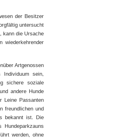
esen der Besitzer
rgfältig untersucht
t, kann die Ursache
n wiederkehrender
nüber Artgenossen
 Individuum sein,
g sichere soziale
 Hund andere Hunde
er Leine Passanten
en freundlichen und
s bekannt ist. Die
es Hundeparkzauns
führt werden, ohne